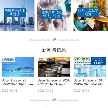
商用和市政净
污水，鱼缸水
化学药水（电
水过滤
过滤
镀液）过滤
新闻与信息
Upcoming events |
Upcoming events | WQA
Upcoming events | SF
SIWW 2026 |16-18 June
2026 |28th-30th April
CHINA 2025 |25-27th
| Visit our Booth L1-P18
|Miami |Booth 235
Nov |Shanghai |Booth
2026-06-08
2026-04-09
2025-10-24
E1.G75