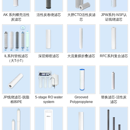
AK 系列椰壳活性
活性炭卷绕滤芯
大胖CTO活性炭滤
JPW系列-NSF认
炭滤芯
芯
证线绕滤芯
IL系列管线滤芯
深层熔喷滤芯
大流量膜折叠滤芯
RFC系列复合滤芯
（大T小T）
JP线绕滤芯-脱脂
5-stage RO water
Grooved
替换滤芯-活性炭
棉和PE
system
Polypropylene
滤芯
Sediment Filter