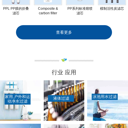
PPL PP膜的折叠
Composite &
PP系列标准熔喷
模制活性炭滤芯
滤芯
carbon filter
滤芯
replacement
ODM service
查看更多
行业 应用
家用,户外和运
泳池用水过滤
液体过滤
动净水过滤